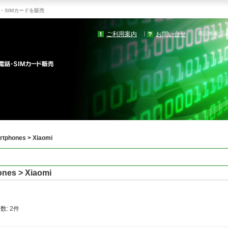
・SIMカードを販売
ご利用案内
お問い合せ
｜
商品検索
:
tphones > Xiaomi
nes > Xiaomi
ム数
:
2件