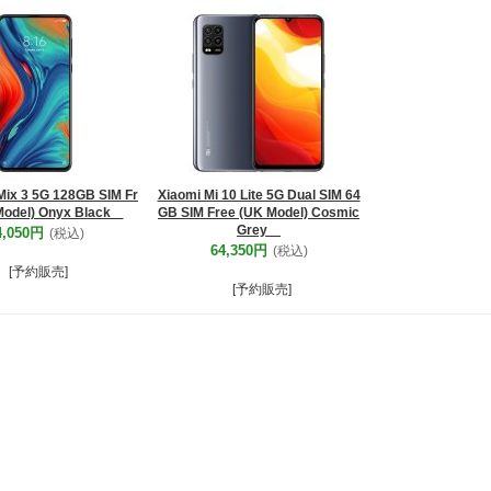
Mix 3 5G 128GB SIM Fr
Xiaomi Mi 10 Lite 5G Dual SIM 64
Model) Onyx Black
GB SIM Free (UK Model) Cosmic
Grey
4,050円
(税込)
64,350円
(税込)
[予約販売]
[予約販売]